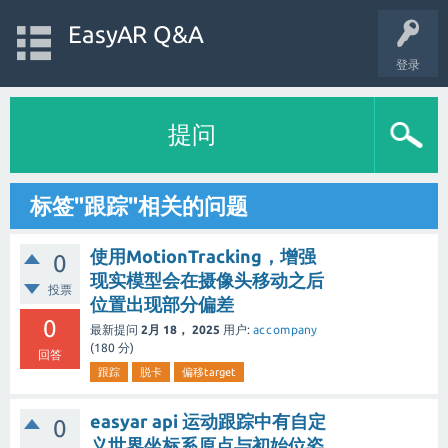
EasyAR Q&A
登录
提问
标签"跟踪"相关的问题
使用MotionTracking，增强
0
现实模型会在摄像头移动之后
投票
位置出现部分偏差
0
最新提问
2月 18， 2025
用户:
accompany
(
180
分)
回答
跟踪
脱卡
偏移target
easyar api 运动跟踪中有自定
0
义世界坐标系原点与初始位姿