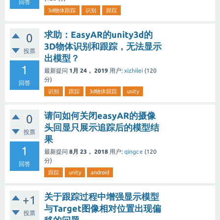
回答
3d物体跟踪
识别
跟踪
求助：EasyAR的unity3d的
0
3D物体识别和跟踪，无法显示
投票
出模型？
1
最新提问
1月 24， 2019
用户:
xizhilei
(
120
分)
回答
识别
跟踪
3d物体跟踪
unity
请问如何关闭easyAR的摄像
0
头回显只展示追踪后的模型结
投票
果
1
最新提问
8月 23， 2018
用户:
qingce
(
120
分)
回答
跟踪
unity
android
关于跟踪过程中增强显示模型
+1
与Target图像相对位置出现偏
投票