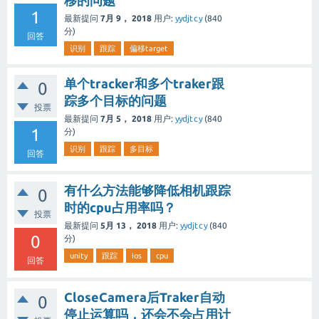
移的问题
1
最新提问
7月 9， 2018
用户:
yydjtcy
(
840
分)
回答
识别
跟踪
偏移target
单个tracker和多个traker跟
0
踪多个目标的问题
投票
最新提问
7月 5， 2018
用户:
yydjtcy
(
840
1
分)
识别
跟踪
多目标
回答
有什么方法能够降低相机跟踪
0
时的cpu占用率吗？
投票
最新提问
5月 13， 2018
用户:
yydjtcy
(
840
0
分)
unity
跟踪
ios
cpu
回答
CloseCamera后Traker自动
0
停止运算吗，还会不会占用计