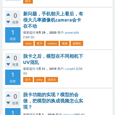
脱卡
新问题，手机朝天上看后，有
0
很大几率摄像机camera会卡
投票
在不动
1
最新提问
9月 29， 2020
用户:
powerpbk
(
160
分)
回答
unity
脱卡
camera
视频
摄像机
脱卡之后，模型在不同相机下
0
UV混乱
投票
最新提问
1月 31， 2019
用户:
czzq66
(
230
1
分)
脱卡
unity
涂涂乐
回答
脱卡功能的实现？模型的会
0
做，把模型的换成视频怎么实
投票
现？
1
最新提问
5月 2， 2018
用户:
jassica
(
480
分)