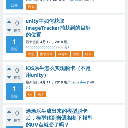
回答
脱卡
unity中如何获取
0
ImageTracker捕获到的目标
投票
的位置
1
最新提问
4月 12， 2018
用户:
acggggggggggggg
(
200
分)
回答
识别
预估位置
easyar
模型
脱卡
iOS原生怎么实现脱卡（不是
0
用unity）
投票
最新提问
4月 11， 2018
用户:
azusalee
(
140
1
分)
ios
脱卡
回答
涂涂乐生成出来的模型脱卡
0
后，模型移到普通相机下模型
投票
的UV点就变了吗？