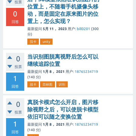
投票
位置上，不随着手机摄像头移
0
动，而是固定在原来图片的位
置上，怎么实现？
回答
最新提问
5月 11， 2023
用户:
bill0201
(
300
分)
脱卡
unity
当识别图脱离视野后怎么可以
0
继续追踪位置
投票
最新提问
1月 8， 2021
用户:
18765234719
1
(
140
分)
脱卡
目标图
识别
回答
真脱卡模式怎么开启，图片移
0
除视野之后，可以使脱卡模型
投票
依旧可以随之变换位置
1
最新提问
1月 8， 2021
用户:
18765234719
(
140
分)
回答