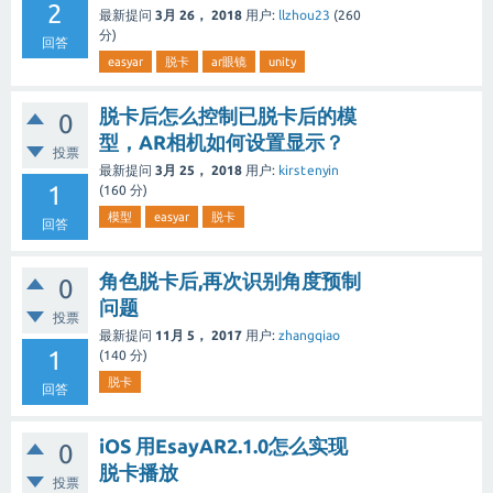
2
最新提问
3月 26， 2018
用户:
llzhou23
(
260
分)
回答
easyar
脱卡
ar眼镜
unity
脱卡后怎么控制已脱卡后的模
0
型，AR相机如何设置显示？
投票
最新提问
3月 25， 2018
用户:
kirstenyin
1
(
160
分)
模型
easyar
脱卡
回答
角色脱卡后,再次识别角度预制
0
问题
投票
最新提问
11月 5， 2017
用户:
zhangqiao
1
(
140
分)
脱卡
回答
iOS 用EsayAR2.1.0怎么实现
0
脱卡播放
投票