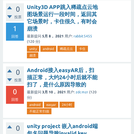
Unity3D APP跳入稀疏点云地
0
图场景运行一段时间，返回其
投票
它场景时，卡住很久，有时会
1
崩溃
最新提问
5月 8， 2021
用户:
rabbit5455
回答
(
120
分)
unity
android
稀疏点云
卡住
崩溃
Android接入easyAR后，扫
0
描正常，大约24小时后就不能
投票
扫了，是什么原因导致的
0
最新提问
3月 10， 2021
用户:
zdcmzr
(
120
分)
回答
android
easyar
24小时
不能正常扫描
unity project 嵌入android端
0
包名问题导致invalid key