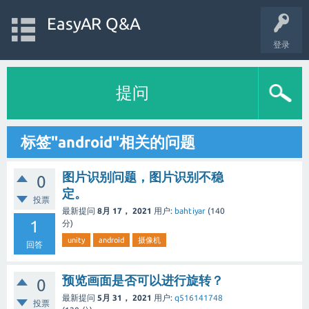
EasyAR Q&A
登录
提问
标签"android"相关的问题
图片识别问题，图片识别不稳
0
定。
投票
最新提问
8月 17， 2021
用户:
bahtiyar
(
140
1
分)
unity
android
摄像机
回答
预览画面是否可以进行旋转？
0
最新提问
5月 31， 2021
用户:
q516141748
投票