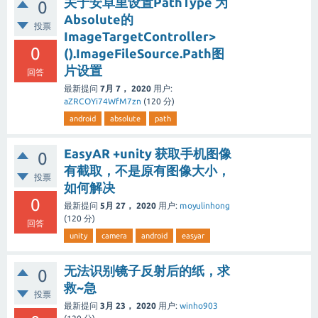
关于安卓里设置PathType 为
0
Absolute的
投票
ImageTargetController>
0
().ImageFileSource.Path图
片设置
回答
最新提问
7月 7， 2020
用户:
aZRCOYi74WfM7zn
(
120
分)
android
absolute
path
EasyAR +unity 获取手机图像
0
有截取，不是原有图像大小，
投票
如何解决
0
最新提问
5月 27， 2020
用户:
moyulinhong
(
120
分)
回答
unity
camera
android
easyar
无法识别镜子反射后的纸，求
0
救~急
投票
最新提问
3月 23， 2020
用户:
winho903