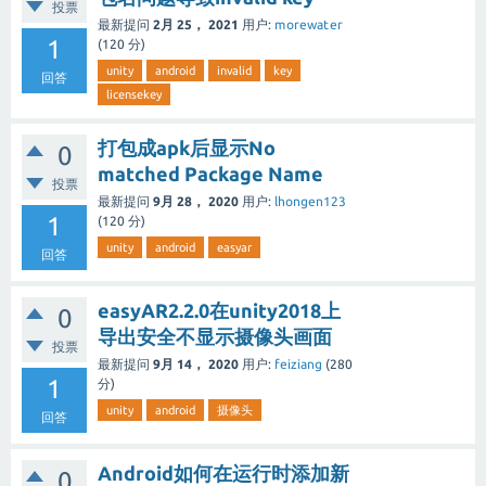
投票
最新提问
2月 25， 2021
用户:
morewater
1
(
120
分)
unity
android
invalid
key
回答
licensekey
打包成apk后显示No
0
matched Package Name
投票
最新提问
9月 28， 2020
用户:
lhongen123
1
(
120
分)
unity
android
easyar
回答
easyAR2.2.0在unity2018上
0
导出安全不显示摄像头画面
投票
最新提问
9月 14， 2020
用户:
feiziang
(
280
1
分)
unity
android
摄像头
回答
Android如何在运行时添加新
0