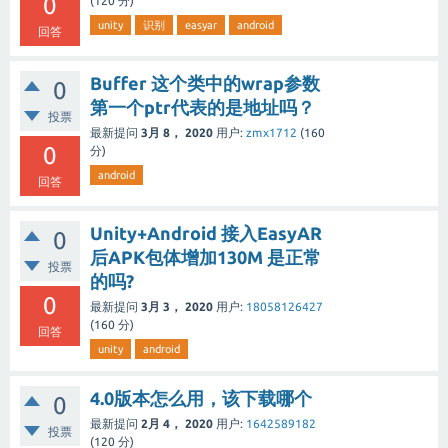
0
(
120
分)
unity
识别
easyar
android
回答
Buffer 这个类中的wrap参数
0
第一个ptr代表的是地址吗？
投票
最新提问
3月 8， 2020
用户:
zmx1712
(
160
0
分)
android
回答
Unity+Android 接入EasyAR
0
后APK包体增加130M 是正常
投票
的吗?
0
最新提问
3月 3， 2020
用户:
18058126427
(
160
分)
回答
unity
android
4.0版本怎么用，该下载哪个
0
最新提问
2月 4， 2020
用户:
1642589182
投票
(
120
分)