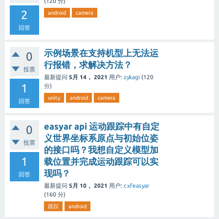
(
120
分)
2
android
camera
回答
示例场景在支持机型上无法运
0
行报错，求解决方法？
投票
最新提问
5月 14， 2021
用户:
zykagi
(
120
1
分)
unity
android
camera
回答
easyar api 运动跟踪中有自定
0
义世界坐标系原点与初始位姿
投票
的接口吗？我想自定义模型加
1
载位置并完成运动跟踪可以实
现吗？
回答
最新提问
5月 10， 2021
用户:
cxfeasyar
(
160
分)
跟踪
android