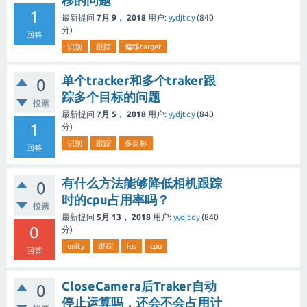
移的问题
1
最新提问
7月 9， 2018
用户:
yydjtcy
(
840
分)
回答
识别
跟踪
偏移target
单个tracker和多个traker跟
0
踪多个目标的问题
投票
最新提问
7月 5， 2018
用户:
yydjtcy
(
840
1
分)
识别
跟踪
多目标
回答
有什么方法能够降低相机跟踪
0
时的cpu占用率吗？
投票
最新提问
5月 13， 2018
用户:
yydjtcy
(
840
0
分)
unity
跟踪
ios
cpu
回答
CloseCamera后Traker自动
0
停止运算吗，还会不会占用计