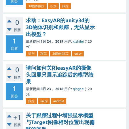
回答
3d物体跟踪
识别
跟踪
求助：EasyAR的unity3d的
0
3D物体识别和跟踪，无法显示
投票
出模型？
1
最新提问
1月 24， 2019
用户:
xizhilei
(
120
分)
回答
识别
跟踪
3d物体跟踪
unity
请问如何关闭easyAR的摄像
0
头回显只展示追踪后的模型结
投票
果
1
最新提问
8月 23， 2018
用户:
qingce
(
120
分)
回答
跟踪
unity
android
关于跟踪过程中增强显示模型
+1
与Target图像相对位置出现偏
投票