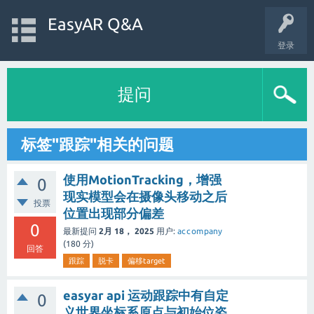
EasyAR Q&A
登录
提问
标签"跟踪"相关的问题
使用MotionTracking，增强
0
现实模型会在摄像头移动之后
投票
位置出现部分偏差
0
最新提问
2月 18， 2025
用户:
accompany
(
180
分)
回答
跟踪
脱卡
偏移target
easyar api 运动跟踪中有自定
0
义世界坐标系原点与初始位姿