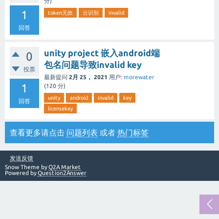
分)
1
token无效
云识别
invalid
回答
unity project 嵌入android端
0
包名问题导致invalid key
投票
最新提问
2月 25， 2021
用户:
morewater
1
(
120
分)
unity
android
invalid
key
回答
licensekey
查看更多请点击
问题列表
或者
热门标签
发送反馈
Snow Theme by
Q2A Market
Powered by
Question2Answer