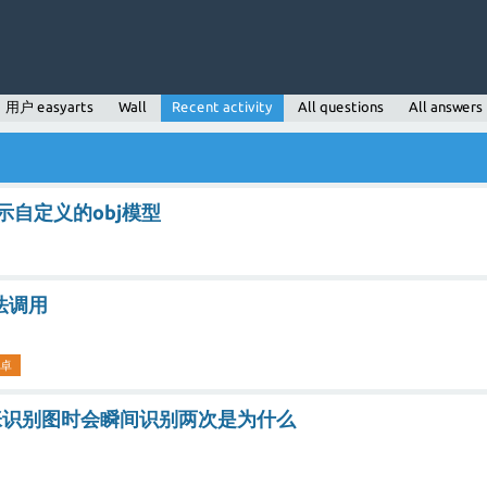
用户 easyarts
Wall
Recent activity
All questions
All answers
法显示自定义的obj模型
无法调用
卓
一张识别图时会瞬间识别两次是为什么