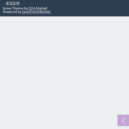
发送反馈
Snow Theme by
Q2A Market
Powered by
Question2Answer