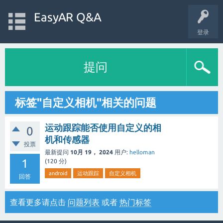
EasyAR Q&A
登录
提问
标签"自定义相机"相关的问题
运动跟踪能否使用自定义的相
0
机和传感器
投票
最新提问
10月 19， 2024
用户:
helloman
1
(
120
分)
android
运动跟踪
自定义相机
回答
查看更多请点击
问题列表
或者
热门标签