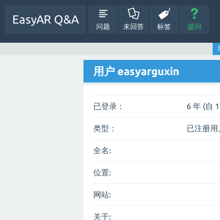
EasyAR Q&A
问题
未回答
标签
提问
用户 easyarguxin
已登录：
6 年 (自 
类型：
已注册用
全名:
位置:
网站:
关于: