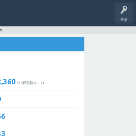
登录
s
2,360
分 (积分排名：
7
)
0
56
33