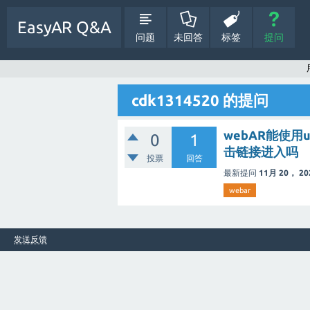
EasyAR Q&A
问题
未回答
标签
提问
cdk1314520 的提问
webAR能使用
0
1
击链接进入吗
投票
回答
最新提问
11月 20， 20
webar
发送反馈