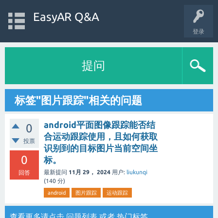
EasyAR Q&A
登录
提问
标签"图片跟踪"相关的问题
android平面图像跟踪能否结
0
合运动跟踪使用，且如何获取
投票
识别到的目标图片当前空间坐
0
标。
最新提问
11月 29， 2024
用户:
liukunqi
回答
(
140
分)
android
图片跟踪
运动跟踪
查看更多请点击
问题列表
或者
热门标签