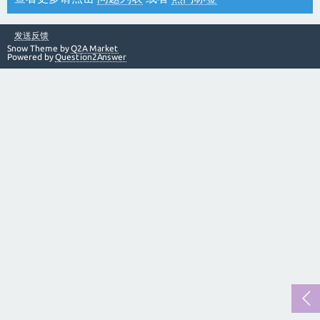
发送反馈
Snow Theme by
Q2A Market
Powered by
Question2Answer