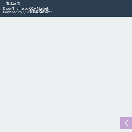
发送反馈
Snow Theme by
Q2A Market
Powered by
Question2Answer