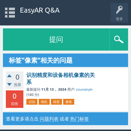
EasyAR Q&A
登录
提问
标签"像素"相关的问题
识别精度和设备相机像素的关
0
系
投票
最新提问
11月 13， 2024
用户:
zouxianyin
0
(
180
分)
识别
相机
精度
像素
回答
查看更多请点击
问题列表
或者
热门标签