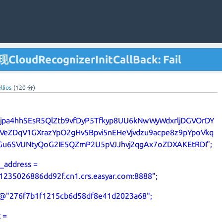
loudRecognizerInitCallBack: Fail
llios
(
120
分)
jpa4hhSEsR5QlZtb9vfDyP5Tfkyp8UU6kNwWyWdxrljDGVOrDY
VeZDqV1GXrazYpO2gHv5Bpvi5nEHeVjvdzu9acpe8z9pYpoVkq
u6SVUNtyQoG2IE5QZmP2U5pVJJhvj2qgAx7oZDXAKEtRDI";
r_address =
235026886dd92f.cn1.crs.easyar.com:8888";
= @"276f7b1f1215cb6d58df8e41d2023a68";
 =