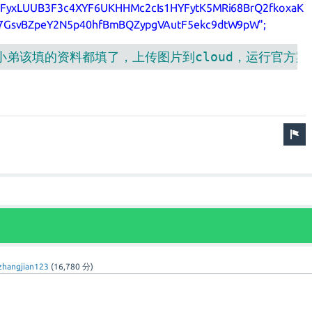
qFyxLUUB3F3c4XYF6UKHHMc2cIs1HYFytK5MRi68BrQ2fkoxaK
a7GsvBZpeY2N5p40hfBmBQZypgVAutF5ekc9dtW9pW";
该填的资料都填了，上传图片到cloud，运行官方案例没反应，提
zhangjian123
(
16,780
分)