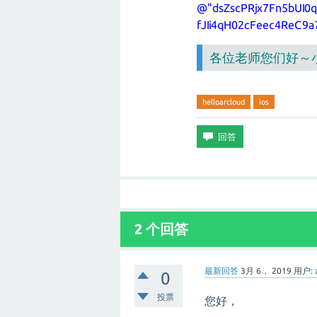
@"dsZscPRjx7Fn5bUI0
fJIi4qH02cFeec4ReC9
各位老师您们好～小弟
helloarcloud
ios
2 个回答
最新回答
3月 6， 2019
用户:
0
投票
您好，