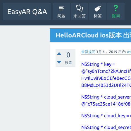
EasyAR Q&A
问题
未回答
标签
提问
HelloARCloud ios版本 出现C
最新提问
3月 6， 2019
用户:
we
0
投票
NSString * key =
@"sy0hTcmc72kAJncHf
Hv4lUv8VEoCEfe0ecCG
B8MdLc4053d2UHl24TG
NSString * cloud_serve
@"c75ac25ce1418df081
NSString * cloud_key 
NSString * cloud_secret