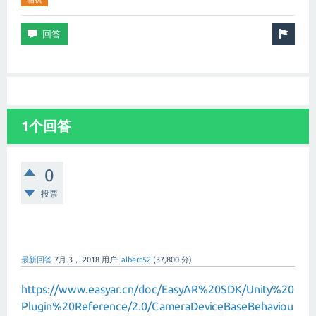
1个回答
0
投票
最新回答
7月 3， 2018
用户:
albert52
(
37,800
分)
https://www.easyar.cn/doc/EasyAR%20SDK/Unity%20
Plugin%20Reference/2.0/CameraDeviceBaseBehaviou