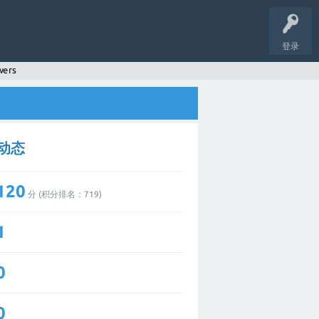
登录
wers
的动态
120
分 (积分排名：
719
)
1
0
0