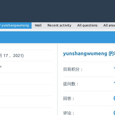
 yunshangwumeng
Wall
Recent activity
All questions
All ans
yunshangwumeng 
月 17， 2021)
户
目前积分：
提问数：
回答：
评论：