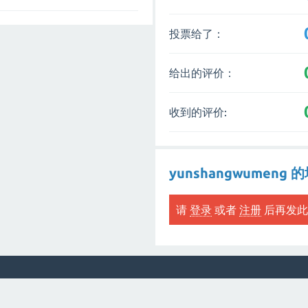
投票给了：
给出的评价：
收到的评价:
yunshangwumeng 
请
登录
或者
注册
后再发此