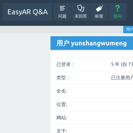
EasyAR Q&A
问题
未回答
标签
提问
用户
用户 yunshangwumeng
已登录：
5 年 (自 7
类型：
已注册用
全名:
位置:
网站:
关于: