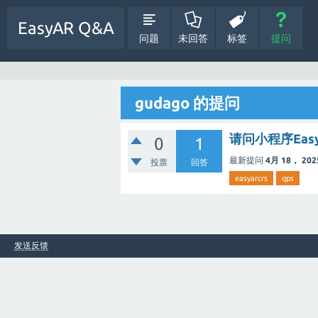
EasyAR Q&A
问题
未回答
标签
提问
gudago 的提问
请问小程序Eas
0
1
最新提问
4月 18， 202
投票
回答
easyarcrs
qps
发送反馈