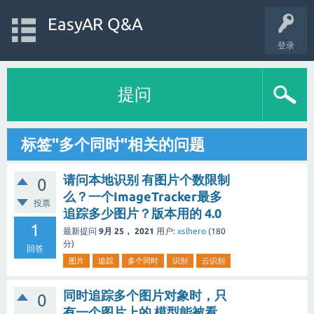
EasyAR Q&A
登录
提问
标签"多个同时"相关的问题
请问本地识别 有图片个数限制
0
么？一个ImageTracker最多
投票
追踪多少图片？版本用的 4.0
1
最新提问
9月 25， 2021
用户:
xslhero
(
180
分)
回答
图片
追踪
多个同时
识别
云识别
同时追踪多个图片对象时，只
0
有一个图片上的 模型能被看