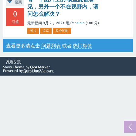
投票
见，另外一个不在视野内，请
0
问怎么解决？
回答
最新提问
9月 2， 2021
用户:
teihin
(
180
分)
图片
追踪
多个同时
查看更多请点击
问题列表
或者
热门标签
发送反馈
Snow Theme by
Q2A Market
Powered by
Question2Answer