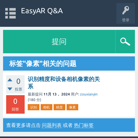
EasyAR Q&A
登录
提问
标签"像素"相关的问题
识别精度和设备相机像素的关
0
系
投票
最新提问
11月 13， 2024
用户:
zouxianyin
0
(
180
分)
识别
相机
精度
像素
回答
查看更多请点击
问题列表
或者
热门标签