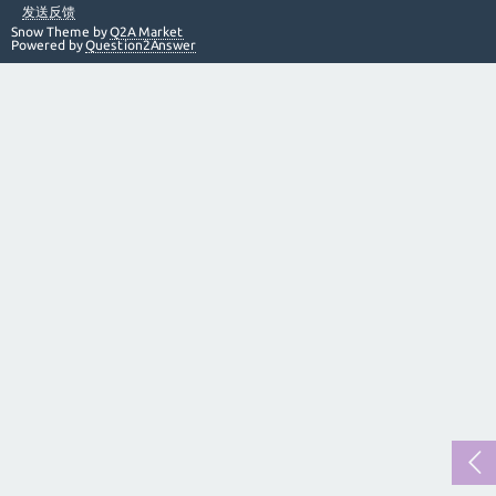
发送反馈
Snow Theme by
Q2A Market
Powered by
Question2Answer