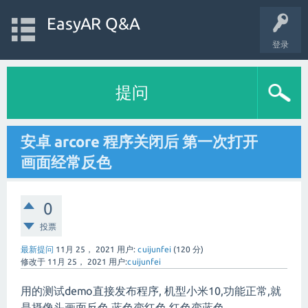
EasyAR Q&A
登录
提问
安卓 arcore 程序关闭后 第一次打开
画面经常反色
0
投票
最新提问
11月 25， 2021
用户:
cuijunfei
(
120
分)
修改于
11月 25， 2021
用户:
cuijunfei
用的测试demo直接发布程序, 机型小米10,功能正常,就
是摄像头画面反色,蓝色变红色,红色变蓝色