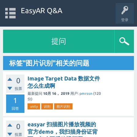
EasyAR Q&A
登录
提问
标签"图片识别"相关的问题
Image Target Data 数据文件
0
怎么生成啊
投票
最新提问
10月 16， 2019
用户:
pmrssn
(
120
1
分)
unity
识别
图片识别
回答
easyar 扫描图片播放视频的
0
官方demo，我扫描身份证背
投票