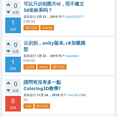
可以只识别图片id，而不建立
0
3d坐标系吗？
投票
最新提问
2月 23， 2019
用户:
q562430271
1
(
120
分)
图片识别
android
回答
云识别，unity版本, c#加载模
0
型
投票
最新提问
1月 22， 2019
用户:
napolees
1
(
120
分)
云识别
#unity
图片识别
回答
請問有沒有多一點
0
Coloring3D教學?
投票
最新提问
11月 24， 2018
用户:
mackel
(
180
0
分)
识别
图片识别
回答