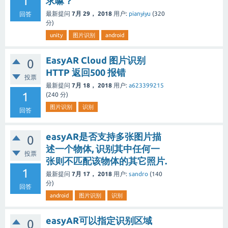
1
求嘛？
最新提问
7月 29， 2018
用户:
pianyiyu
(
320
回答
分)
unity
图片识别
android
EasyAR Cloud 图片识别
0
HTTP 返回500 报错
投票
最新提问
7月 18， 2018
用户:
a623399215
1
(
240
分)
图片识别
识别
回答
easyAR是否支持多张图片描
0
述一个物体, 识别其中任何一
投票
张则不匹配该物体的其它照片.
1
最新提问
7月 17， 2018
用户:
sandro
(
140
分)
回答
android
图片识别
识别
easyAR可以指定识别区域
0