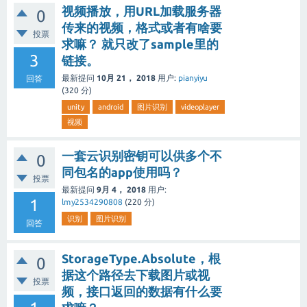
视频播放，用URL加载服务器
0
传来的视频，格式或者有啥要
投票
求嘛？ 就只改了sample里的
3
链接。
最新提问
10月 21， 2018
用户:
pianyiyu
回答
(
320
分)
unity
android
图片识别
videoplayer
视频
一套云识别密钥可以供多个不
0
同包名的app使用吗？
投票
最新提问
9月 4， 2018
用户:
1
lmy2534290808
(
220
分)
识别
图片识别
回答
StorageType.Absolute，根
0
据这个路径去下载图片或视
投票
频，接口返回的数据有什么要